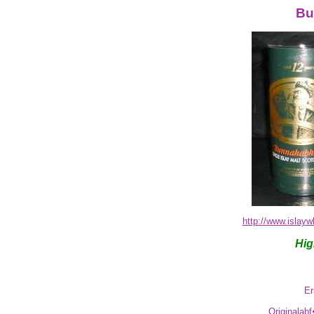
Bu
http://www.islay
Hig
Er
Originalabf